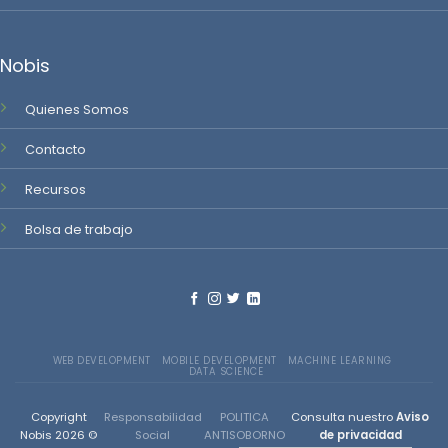
Nobis
Quienes Somos
Contacto
Recursos
Bolsa de trabajo
WEB DEVELOPMENT
MOBILE DEVELOPMENT
MACHINE LEARNING
DATA SCIENCE
Copyright
Responsabilidad
POLITICA
Consulta nuestro
Aviso
Nobis 2026 ©
Social
ANTISOBORNO
de privacidad