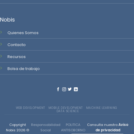
Nobis
Quienes Somos
Contacto
Recursos
Bolsa de trabajo
WEB DEVELOPMENT
MOBILE DEVELOPMENT
MACHINE LEARNING
DATA SCIENCE
Copyright
Responsabilidad
POLITICA
Consulta nuestro
Aviso
Nobis 2026 ©
Social
ANTISOBORNO
de privacidad