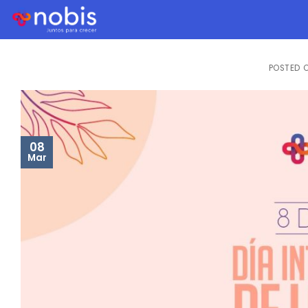
8
POSTED 
08
Mar