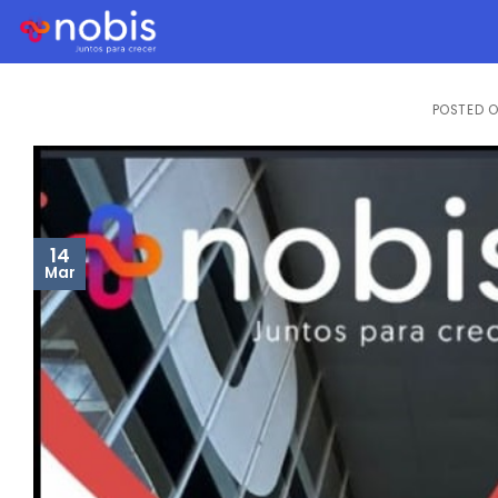
Finan
POSTED 
14
Mar