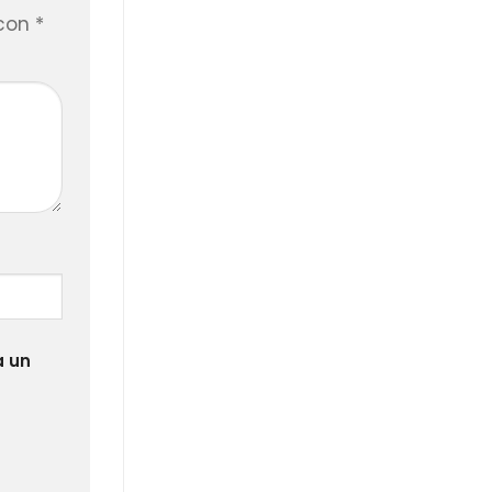
 con
*
a un